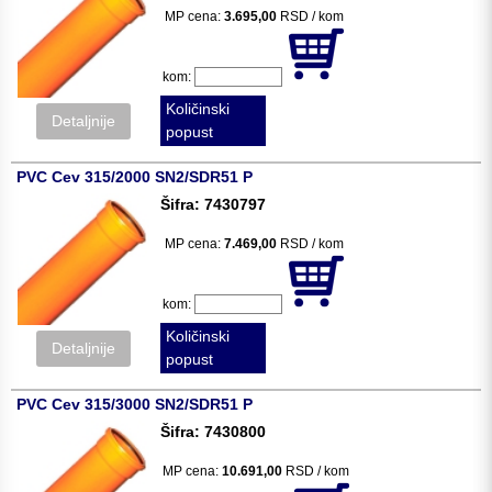
MP cena:
3.695,00
RSD / kom
kom:
Količinski
Detaljnije
popust
PVC Cev 315/2000 SN2/SDR51 P
Šifra: 7430797
MP cena:
7.469,00
RSD / kom
kom:
Količinski
Detaljnije
popust
PVC Cev 315/3000 SN2/SDR51 P
Šifra: 7430800
MP cena:
10.691,00
RSD / kom