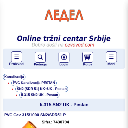
☰
☰
Proizvodi
Meni
Pretraga
Login
Korpa
Kanalizacija
PVC Kanalizacija PESTAN
SN2 (SDR 51) KK+UK - Pestan
fi-315 SN2 UK - Pestan
fi-315 SN2 UK - Pestan
PVC Cev 315/1000 SN2/SDR51 P
Šifra: 7430794