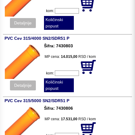
kom:
Količinski
Detaljnije
popust
PVC Cev 315/4000 SN2/SDR51 P
Šifra: 7430803
MP cena:
14.015,00
RSD / kom
kom:
Količinski
Detaljnije
popust
PVC Cev 315/5000 SN2/SDR51 P
Šifra: 7430806
MP cena:
17.531,00
RSD / kom