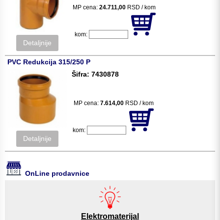
MP cena:
24.711,00
RSD / kom
kom:
Detaljnije
PVC Redukcija 315/250 P
Šifra: 7430878
MP cena:
7.614,00
RSD / kom
kom:
Detaljnije
OnLine prodavnice
Elektromaterijal