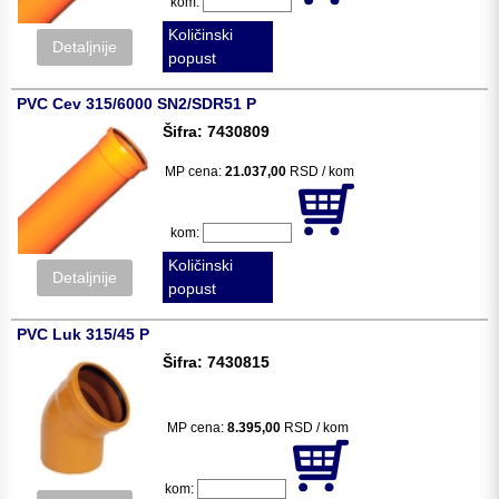
kom:
Količinski
Detaljnije
popust
PVC Cev 315/6000 SN2/SDR51 P
Šifra: 7430809
MP cena:
21.037,00
RSD / kom
kom:
Količinski
Detaljnije
popust
PVC Luk 315/45 P
Šifra: 7430815
MP cena:
8.395,00
RSD / kom
kom: