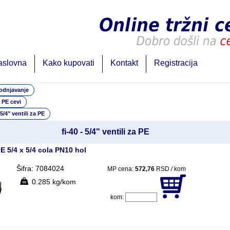
aslovna
Kako kupovati
Kontakt
Registracija
odnjavanje
a PE cevi
 5/4" ventili za PE
fi-40 - 5/4" ventili za PE
E 5/4 x 5/4 cola PN10 hol
Šifra: 7084024
MP cena:
572,76
RSD / kom
0.285 kg/kom
kom: