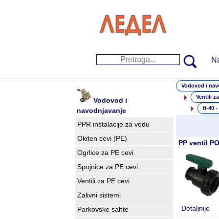
N
Vodovod i nav
Ventili z
Vodovod i
fi-40 -
navodnjavanje
PPR instalacije za vodu
Okiten cevi (PE)
PP ventil PO
Ogrlice za PE cevi
Spojnice za PE cevi
Ventili za PE cevi
Zalivni sistemi
Detaljnije
Parkovske sahte