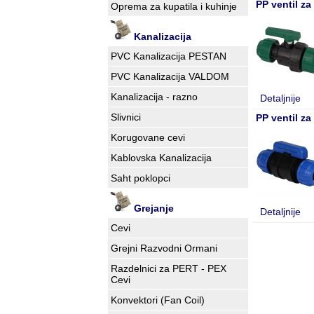
PP ventil z
Oprema za kupatila i kuhinje
Kanalizacija
PVC Kanalizacija PESTAN
PVC Kanalizacija VALDOM
Kanalizacija - razno
Detaljnije
Slivnici
PP ventil z
Korugovane cevi
Kablovska Kanalizacija
Saht poklopci
Grejanje
Detaljnije
Cevi
Grejni Razvodni Ormani
Razdelnici za PERT - PEX
Cevi
Konvektori (Fan Coil)