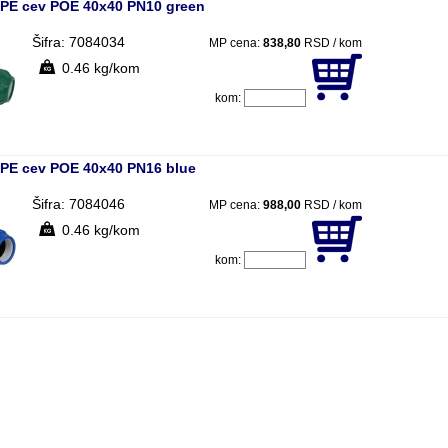
a PE cev POE 40x40 PN10 green
Šifra: 7084034
MP cena:
838,80
RSD / kom
0.46 kg/kom
kom:
a PE cev POE 40x40 PN16 blue
Šifra: 7084046
MP cena:
988,00
RSD / kom
0.46 kg/kom
kom: