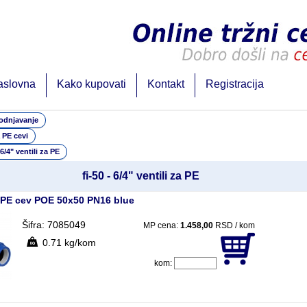
aslovna
Kako kupovati
Kontakt
Registracija
odnjavanje
a PE cevi
 6/4" ventili za PE
fi-50 - 6/4" ventili za PE
a PE cev POE 50x50 PN16 blue
Šifra: 7085049
MP cena:
1.458,00
RSD / kom
0.71 kg/kom
kom: