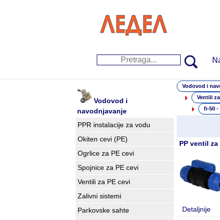
N
Vodovod i nav
Ventili z
Vodovod i
fi-50 -
navodnjavanje
PPR instalacije za vodu
Okiten cevi (PE)
PP ventil z
Ogrlice za PE cevi
Spojnice za PE cevi
Ventili za PE cevi
Zalivni sistemi
Detaljnije
Parkovske sahte