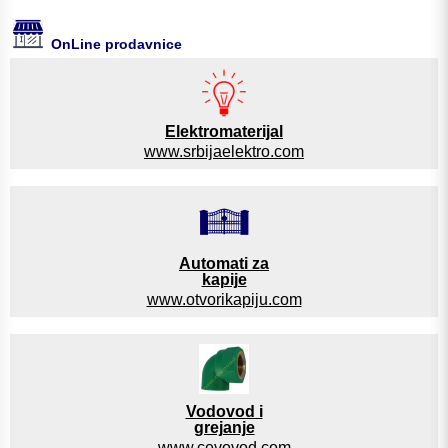
OnLine prodavnice
Elektromaterijal
www.srbijaelektro.com
Automati za
kapije
www.otvorikapiju.com
Vodovod i
grejanje
www.cevovod.com