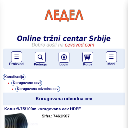
☰
☰
Proizvodi
Meni
Pretraga
Login
Korpa
Kanalizacija
Korugovane cevi
Korugovana odvodna cev
Korugovana odvodna cev
Kotur fi-75/100m korugovana cev HDPE
Šifra: 7461K07