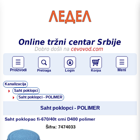
☰
☰
Proizvodi
Meni
Pretraga
Login
Korpa
Kanalizacija
Saht poklopci
Saht poklopci - POLIMER
Saht poklopci - POLIMER
Saht poklopac fi-670/40t crni D400 polimer
Šifra: 7474033