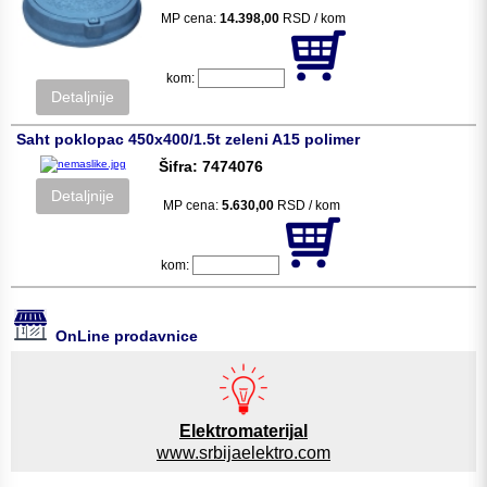
MP cena:
14.398,00
RSD / kom
kom:
Detaljnije
Saht poklopac 450x400/1.5t zeleni A15 polimer
Šifra: 7474076
Detaljnije
MP cena:
5.630,00
RSD / kom
kom:
OnLine prodavnice
Elektromaterijal
www.srbijaelektro.com