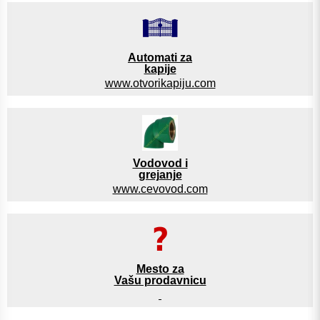
Automati za
kapije
www.otvorikapiju.com
Vodovod i
grejanje
www.cevovod.com
Mesto za
Vašu prodavnicu