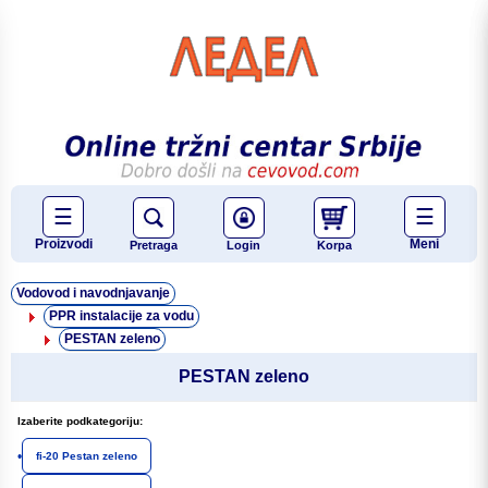
☰
☰
Proizvodi
Meni
Pretraga
Login
Korpa
Vodovod i navodnjavanje
PPR instalacije za vodu
PESTAN zeleno
PESTAN zeleno
Izaberite podkategoriju:
•
fi-20 Pestan zeleno