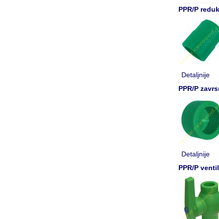
PPR/P redukc
Detaljnije
PPR/P zavrs
Detaljnije
PPR/P ventil