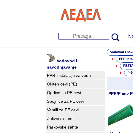
N
Vodovod i nav
PPR inst
Vodovod i
PESTA
navodnjavanje
fi-
PPR instalacije za vodu
Okiten cevi (PE)
Ogrlice za PE cevi
PPR/P cev P
Spojnice za PE cevi
Ventili za PE cevi
Zalivni sistemi
Parkovske sahte