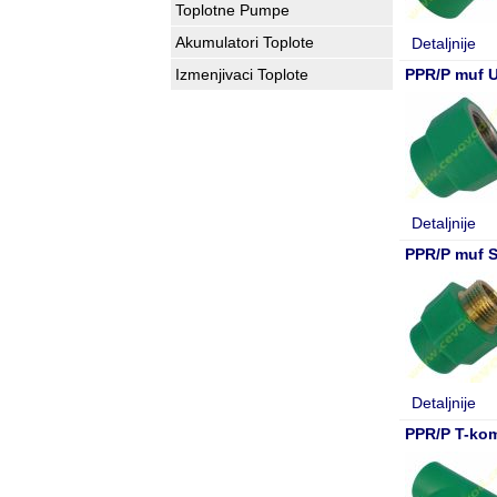
Toplotne Pumpe
Akumulatori Toplote
Detaljnije
Izmenjivaci Toplote
PPR/P muf U
Detaljnije
PPR/P muf S
Detaljnije
PPR/P T-kom