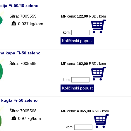
ija Fi-50/40 zeleno
Šifra: 7005559
MP cena:
122,00
RSD / kom
0.037 kg/kom
kom:
Količinski popust
na kapa FI-50 zeleno
Šifra: 7005565
MP cena:
162,00
RSD / kom
kom:
Količinski popust
 kugla Fi-50 zeleno
Šifra: 7005568
MP cena:
4.065,00
RSD / kom
0.97 kg/kom
kom: