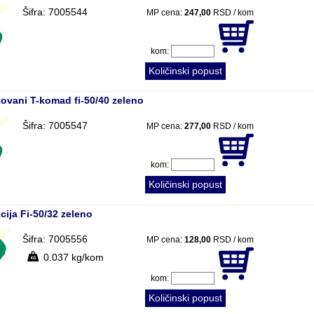
Šifra: 7005544
MP cena:
247,00
RSD / kom
kom:
Količinski popust
ovani T-komad fi-50/40 zeleno
Šifra: 7005547
MP cena:
277,00
RSD / kom
kom:
Količinski popust
ija Fi-50/32 zeleno
Šifra: 7005556
MP cena:
128,00
RSD / kom
0.037 kg/kom
kom:
Količinski popust