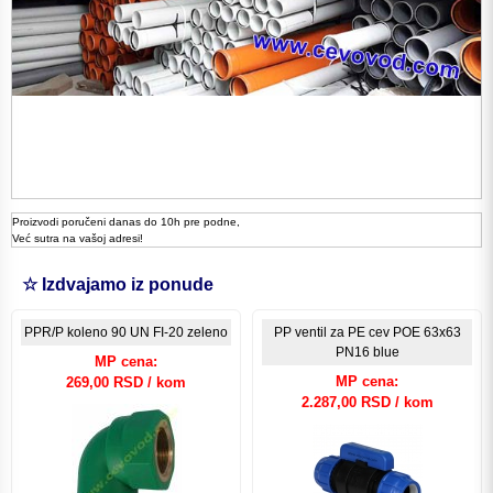
Proizvodi poručeni danas do 10h pre podne,
Već sutra na vašoj adresi!
☆ Izdvajamo iz ponude
PPR/P koleno 90 UN FI-20 zeleno
PP ventil za PE cev POE 63x63
PN16 blue
MP cena:
MP cena:
269,00 RSD / kom
2.287,00 RSD / kom