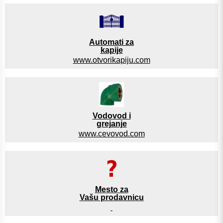
Automati za
kapije
www.otvorikapiju.com
Vodovod i
grejanje
www.cevovod.com
Mesto za
Vašu prodavnicu