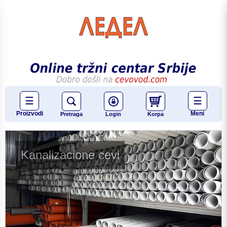
☰
☰
Proizvodi
Meni
Pretraga
Login
Korpa
Kanalizacione cevi