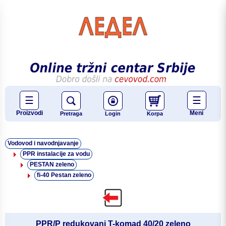
☰
☰
Proizvodi
Meni
Pretraga
Login
Korpa
Vodovod i navodnjavanje
PPR instalacije za vodu
PESTAN zeleno
fi-40 Pestan zeleno
PPR/P redukovani T-komad 40/20 zeleno