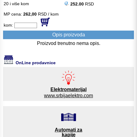
20 i više kom
252.00
RSD
MP cena:
262,00
RSD / kom
kom:
Opis proizvoda
Proizvod trenutno nema opis.
OnLine prodavnice
Elektromaterijal
www.srbijaelektro.com
Automati za
kapije