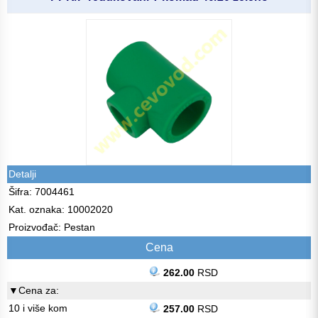
Detalji
Šifra: 7004461
Kat. oznaka: 10002020
Proizvođač: Pestan
Cena
262.00
RSD
▼Cena za:
10 i više kom
257.00
RSD